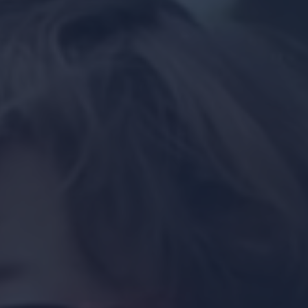
CONTÁCTANOS
SEDES
VILLANUEVA
CARIBAYONA
¿???
GALERÍA
AULA VIRTUAL